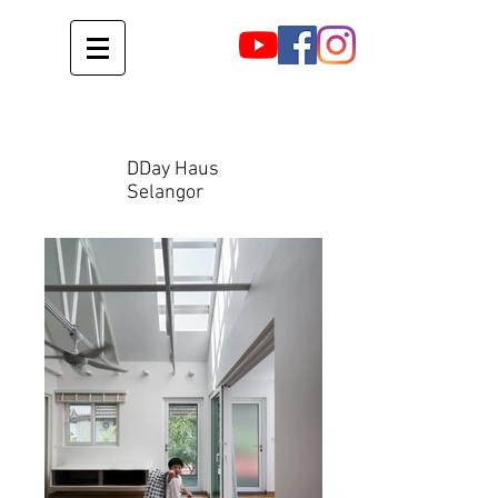
DDay Haus
Selangor